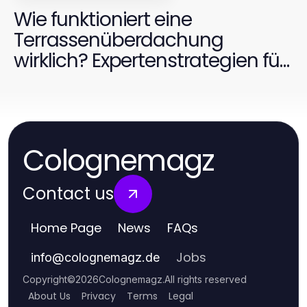
Wie funktioniert eine
Terrassenüberdachung
wirklich? Expertenstrategien für
2026
Colognemagz
Contact us
Home Page
News
FAQs
Jobs
info
@
colognemagz.de
Copyright
©
2026
Colognemagz
.
All rights reserved
About Us
Privacy
Terms
Legal