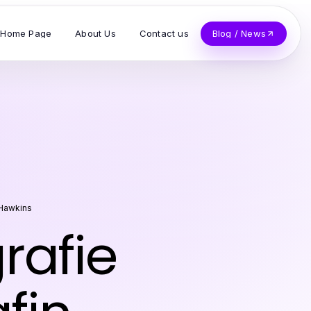
Home Page
About Us
Contact us
Blog / News
Hawkins
rafie