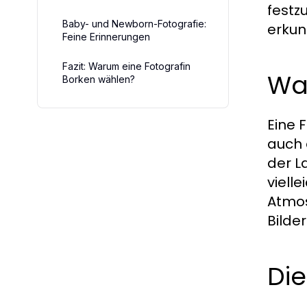
festz
Baby- und Newborn-Fotografie:
erkun
Feine Erinnerungen
Fazit: Warum eine Fotografin
Was
Borken wählen?
Eine 
auch 
der L
viell
Atmos
Bilde
Die