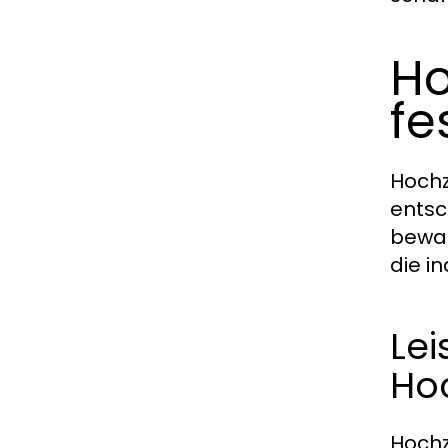
Ho
fe
Hochz
entsc
bewah
die i
Lei
Ho
Hochz