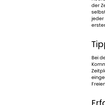
der Z
selbs
jeder
erste
Tip
Bei d
Kommu
Zeitp
einge
Freie
Er