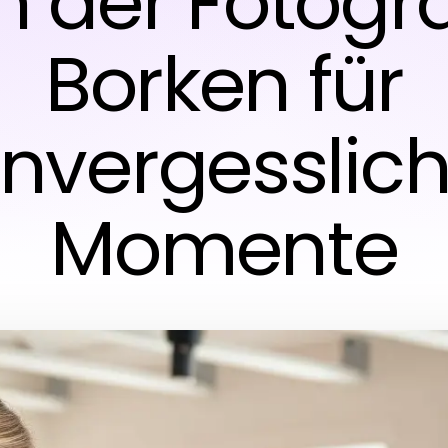
n der Fotogra
Borken für
nvergesslic
Momente