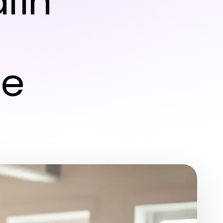
fin
he