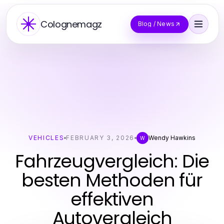
Colognemagz
Blog / News
VEHICLES
FEBRUARY 3, 2026
Wendy Hawkins
W
Fahrzeugvergleich: Die
besten Methoden für
effektiven
Autovergleich