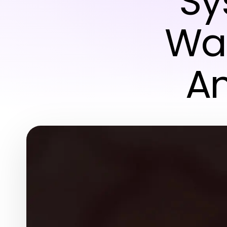
Sy
War
An