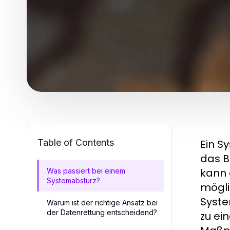
Table of Contents
Ein S
das B
kann 
Was passiert bei einem
Systemabsturz?
mögli
Syste
Warum ist der richtige Ansatz bei
der Datenrettung entscheidend?
zu ei