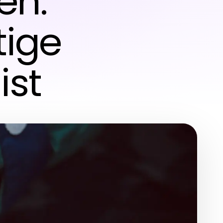
en:
tige
ist