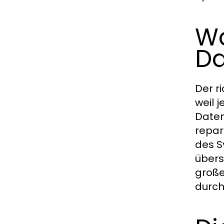
Wa
Da
Der r
weil 
Daten
repar
des S
übers
große
durch