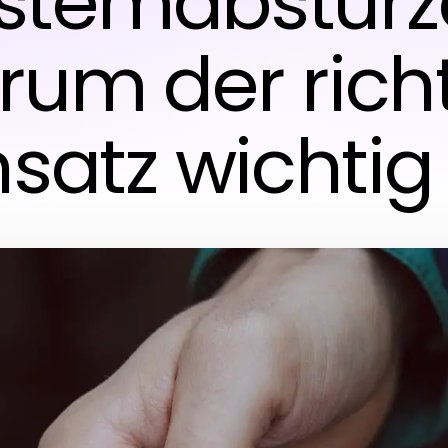
stemabstürz
um der rich
satz wichtig 