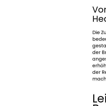
Vo
He
Die 
bedeu
gesta
der B
anges
erhöh
der R
mach
Le