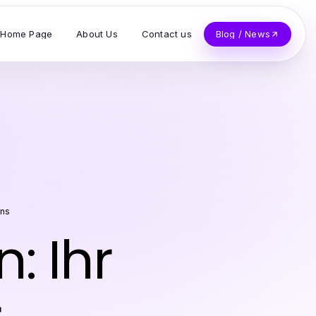
Home Page
About Us
Contact us
Blog / News
ins
: Ihr