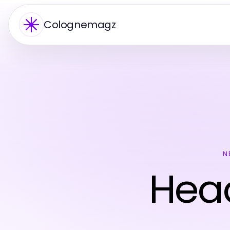
Colognemagz
N
Head