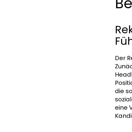
Be
Rek
Fü
Der R
Zunäc
Headh
Posit
die s
sozia
eine 
Kandi