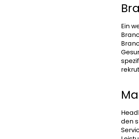
Bra
Ein w
Branc
Branc
Gesun
spezi
rekrut
Ma
Headh
den s
Servi
Leist