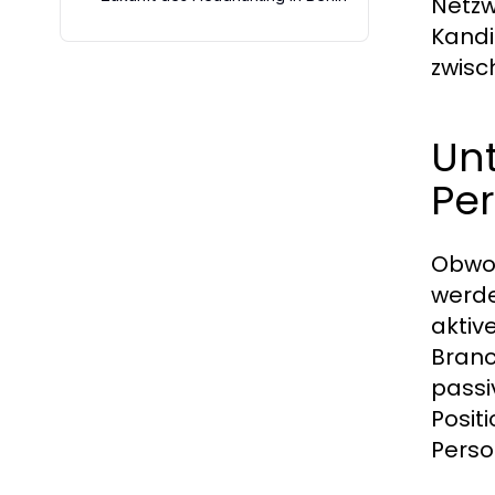
Netzw
Kandi
zwisc
Un
Pe
Obwoh
werde
aktiv
Branc
passi
Posit
Perso