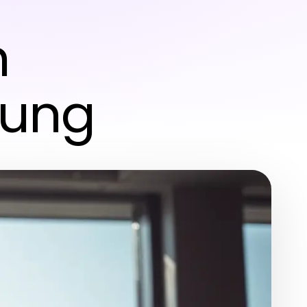
r
n
lung