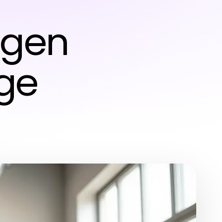
igen
ge