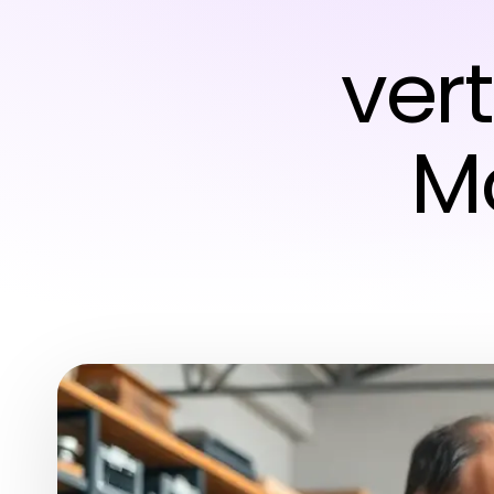
ver
M