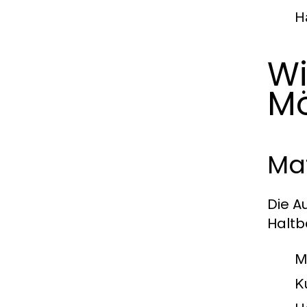
H
Wi
Mö
Mat
Die A
Haltb
M
K