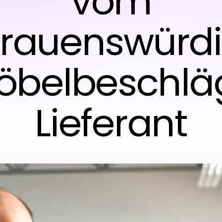
vom
trauenswürd
öbelbeschlä
Lieferant