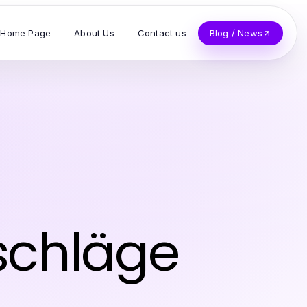
Home Page
About Us
Contact us
Blog / News
schläge