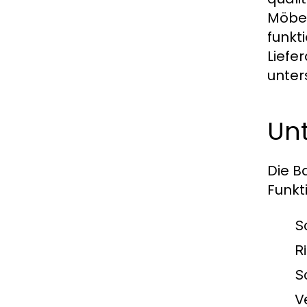
Möbel
funkt
Liefe
unter
Un
Die B
Funkt
S
R
S
V