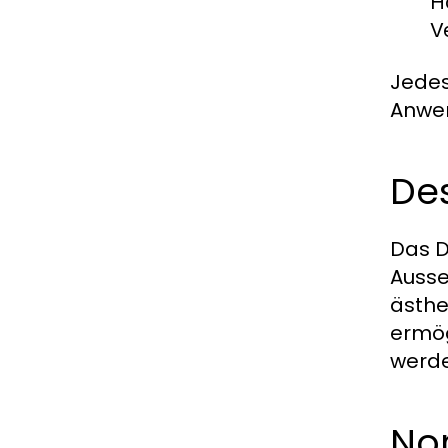
H
V
Jedes
Anwen
Des
Das D
Ausse
ästhe
ermög
werde
Nor