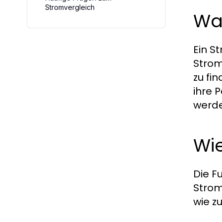
Stromvergleich
Was
Ein S
Strom
zu fi
ihre 
werde
Wie
Die F
Strom
wie z