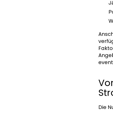
J
Po
W
Ansch
verfü
Fakto
Angeb
event
Vor
St
Die N