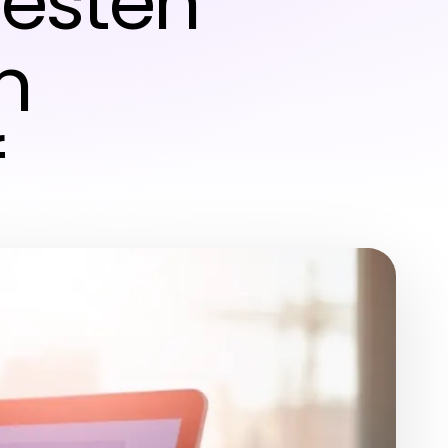
besten
n
f