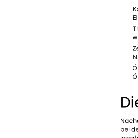
K
E
T
w
Z
N
Ö
Ö
Di
Nachd
bei d
langf