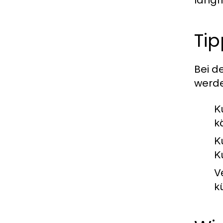
Tip
Bei d
werde
K
k
K
K
V
k