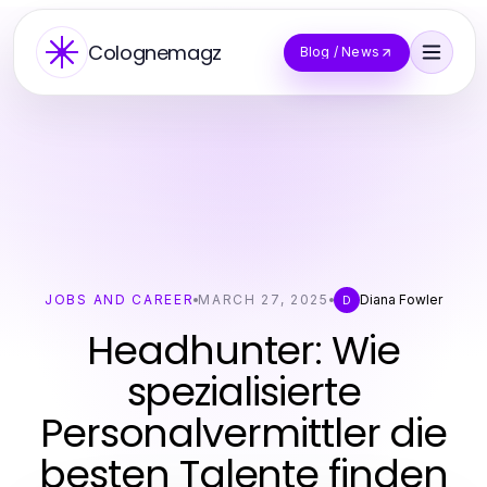
Colognemagz
Blog / News
JOBS AND CAREER
MARCH 27, 2025
Diana Fowler
D
Headhunter: Wie
spezialisierte
Personalvermittler die
besten Talente finden